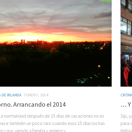
 DE IRLANDA
7 ENERO, 2014
CRÓNI
orno. Arrancando el 2014
… Y 
 la normalidad después de 15 días de vacaciones no es
Sip, 
e hace también un poco raro cuando esos 15 días los has
para 
 casa, viendo a familia y amigos y...
Hallo