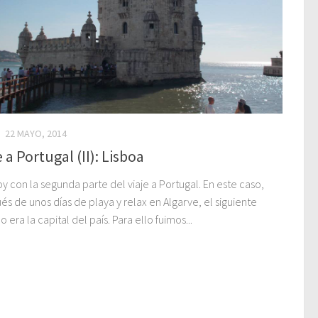
S
22 MAYO, 2014
e a Portugal (II): Lisboa
oy con la segunda parte del viaje a Portugal. En este caso,
s de unos días de playa y relax en Algarve, el siguiente
o era la capital del país. Para ello fuimos...