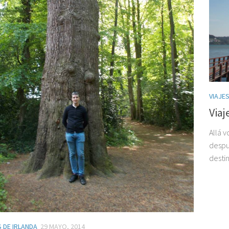
VIAJE
Viaj
Allá v
despué
destin
 DE IRLANDA
29 MAYO, 2014