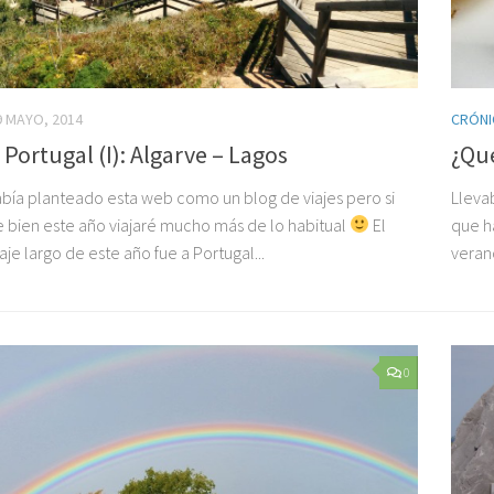
9 MAYO, 2014
CRÓNI
a Portugal (I): Algarve – Lagos
¿Qué
bía planteado esta web como un blog de viajes pero si
Lleva
e bien este año viajaré mucho más de lo habitual
El
que h
aje largo de este año fue a Portugal...
veran
0