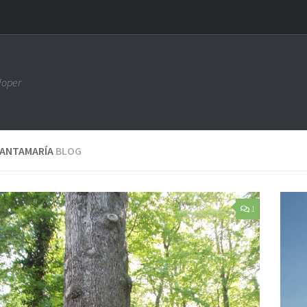
loper
SANTAMARÍA
BLOG
1