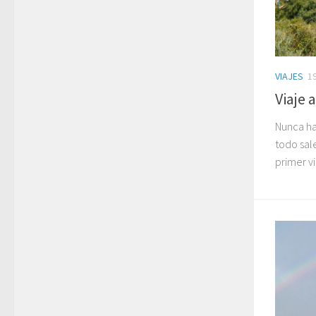
VIAJES
1
Viaje 
Nunca ha
todo sal
primer vi