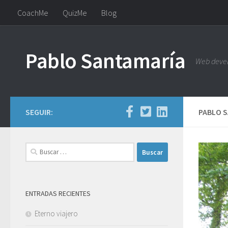
CoachMe
QuizMe
Blog
Saltar al contenido
Pablo Santamaría
Web deve
SEGUIR:
PABLO 
Buscar:
ENTRADAS RECIENTES
Eterno viajero