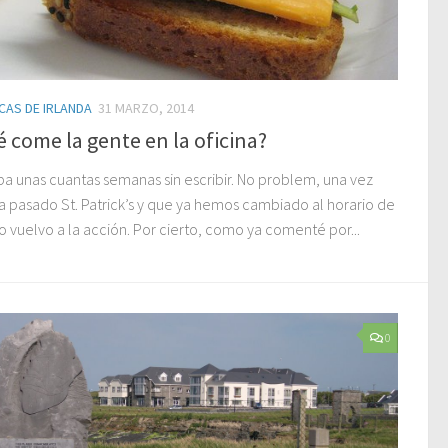
CAS DE IRLANDA
31 MARZO, 2014
 come la gente en la oficina?
ba unas cuantas semanas sin escribir. No problem, una vez
a pasado St. Patrick’s y que ya hemos cambiado al horario de
o vuelvo a la acción. Por cierto, como ya comenté por...
0