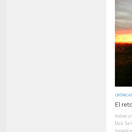
CRÓNICAS
El ret
Volver a
fácil. S
pasado en