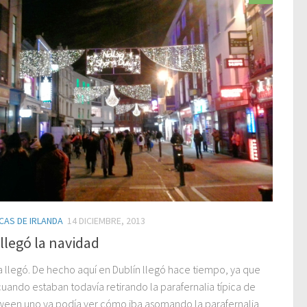
CAS DE IRLANDA
14 DICIEMBRE, 2013
llegó la navidad
ya llegó. De hecho aquí en Dublín llegó hace tiempo, ya que
cuando estaban todavía retirando la parafernalia típica de
ween uno ya podía ver cómo iba asomando la parafernalia