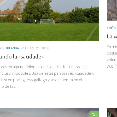
CRÓNI
La «
En mis
 DE IRLANDA
24 FEBRERO, 2014
basta
ando la «saudade»
volun
Dublín.
ras en algunos idiomas que son difíciles de traducir,
incluso imposibles. Una de estas palabras es «saudade»,
iliza en portugués y gallego y se encuentra en el
io de la...
0