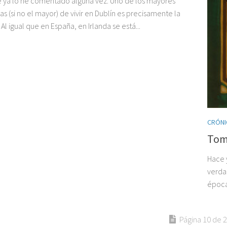
 ya lo he comentado alguna vez: Uno de los mayores
s (si no el mayor) de vivir en Dublín es precisamente la
 Al igual que en España, en Irlanda se está...
CRÓNI
Tom
Hace 
verda
época 
Página 10 de 