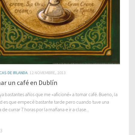
CAS DE IRLANDA
12 NOVIEMBRE, 2013
ar un café en Dublín
ya bastantes años que me «aficioné» a tomar café. Bueno, la
d es que empecé bastante tarde pero cuando tuve una
de currar 7 horas por la mañana e ir a clase...
23