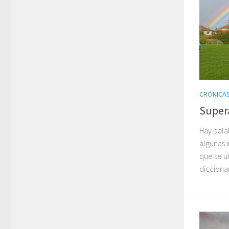
CRÓNICAS
Super
Hay palab
algunas 
que se ut
diccionar