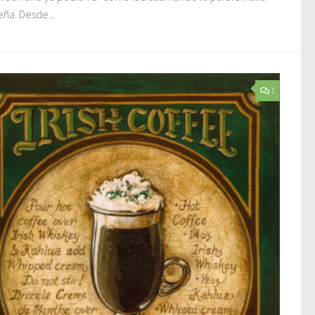
ña. Desde...
1