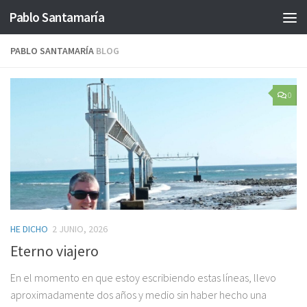
Pablo Santamaría
Saltar al contenido
PABLO SANTAMARÍA
BLOG
0
HE DICHO
2 JUNIO, 2026
Eterno viajero
En el momento en que estoy escribiendo estas líneas, llevo
aproximadamente dos años y medio sin haber hecho una