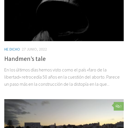
HE DICHO
27 JUNIO, 2022
Handmen’s tale
En los últimos días hemos visto como el país «faro de la
libertad» retrocedía 50 años en la cuestión del aborto. Parece
un paso más en la construcción de la distopía en la que...
0