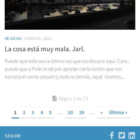
HE DICHO
2 MARZO, 2022
La cosa está muy mala. Jarl.
Puede que esta sea la última vez que escriba por aquí. Claro,
puede que a Putin le dé por apretar cierto botón que nos
borraría el cerito sesuarl (y todo lo demás, vaya). Veamos,...
Página 1 de 23
1
2
3
4
5
...
10
20
...
»
Última »
SEGUIR: