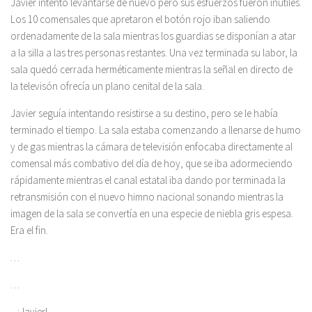
Javier intentó levantarse de nuevo pero sus esfuerzos fueron inútiles.
Los 10 comensales que apretaron el botón rojo iban saliendo
ordenadamente de la sala mientras los guardias se disponían a atar
a la silla a las tres personas restantes. Una vez terminada su labor, la
sala quedó cerrada herméticamente mientras la señal en directo de
la televisón ofrecía un plano cenital de la sala.
Javier seguía intentando resistirse a su destino, pero se le había
terminado el tiempo. La sala estaba comenzando a llenarse de humo
y de gas mientras la cámara de televisión enfocaba directamente al
comensal más combativo del día de hoy, que se iba adormeciendo
rápidamente mientras el canal estatal iba dando por terminada la
retransmisión con el nuevo himno nacional sonando mientras la
imagen de la sala se convertía en una especie de niebla gris espesa.
Era el fin.
…
…
– ¡Javier!