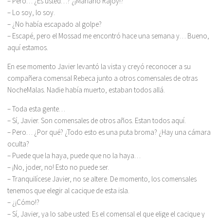
– Pero… ¿Es usted…? ¿¡Mariano Rajoy!?
– Lo soy, lo soy.
– ¿No había escapado al golpe?
– Escapé, pero el Mossad me encontró hace una semana y… Bueno,
aquí estamos.
En ese momento Javier levantó la vista y creyó reconocer a su
compañera comensal Rebeca junto a otros comensales de otras
NocheMalas. Nadie había muerto, estaban todos allá.
– Toda esta gente…
– Sí, Javier. Son comensales de otros años. Estan todos aquí.
– Pero… ¿Por qué? ¿Todo esto es una puta broma? ¿Hay una cámara
oculta?
– Puede que la haya, puede que no la haya…
– ¡No, joder, no! Esto no puede ser.
– Tranquilícese Javier, no se altere. De momento, los comensales
tenemos que elegir al cacique de esta isla.
– ¿¡Cómo!?
– Sí, Javier, ya lo sabe usted: Es el comensal el que elige el cacique y