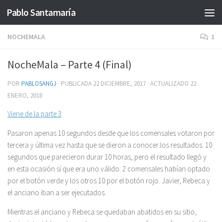
Pablo Santamaría
Saltar al contenido
NOCHEMALA
1
NocheMala – Parte 4 (Final)
POR
PABLOSANGJ
· PUBLICADA
22 DICIEMBRE, 2017
· ACTUALIZADO
22
ENERO, 2018
Viene de la parte 3
Pasaron apenas 10 segundos desde que los comensales votaron por
tercera y última vez hasta que se dieron a conocer los resultados. 10
segundos que parecieron durar 10 horas, pero el resultado llegó y
en esta ocasión sí que era uno válido: 2 comensales habían optado
por el botón verde y los otros 10 por el botón rojo. Javier, Rebeca y
el anciano iban a ser ejecutados.
Mientras el anciano y Rebeca se quedaban abatidos en su sitio,