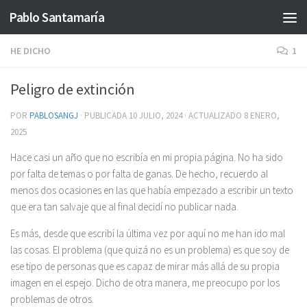
Pablo Santamaría
Saltar al contenido
HE DICHO
1
Peligro de extinción
POR
PABLOSANGJ
· PUBLICADA
10 JULIO, 2024
· ACTUALIZADO
8 ENERO,
2025
Hace casi un año que no escribía en mi propia página. No ha sido
por falta de temas o por falta de ganas. De hecho, recuerdo al
menos dos ocasiones en las que había empezado a escribir un texto
que era tan salvaje que al final decidí no publicar nada.
Es más, desde que escribí la última vez por aquí no me han ido mal
las cosas. El problema (que quizá no es un problema) es que soy de
ese tipo de personas que es capaz de mirar más allá de su propia
imagen en el espejo. Dicho de otra manera, me preocupo por los
problemas de otros.