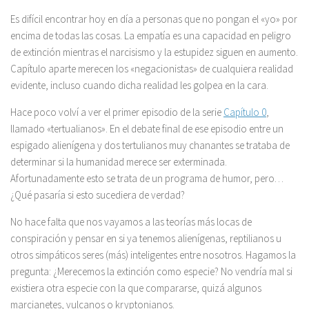
Es difícil encontrar hoy en día a personas que no pongan el «yo» por
encima de todas las cosas. La empatía es una capacidad en peligro
de extinción mientras el narcisismo y la estupidez siguen en aumento.
Capítulo aparte merecen los «negacionistas» de cualquiera realidad
evidente, incluso cuando dicha realidad les golpea en la cara.
Hace poco volví a ver el primer episodio de la serie
Capítulo 0
,
llamado «tertualianos». En el debate final de ese episodio entre un
espigado alienígena y dos tertulianos muy chanantes se trataba de
determinar si la humanidad merece ser exterminada.
Afortunadamente esto se trata de un programa de humor, pero…
¿Qué pasaría si esto sucediera de verdad?
No hace falta que nos vayamos a las teorías más locas de
conspiración y pensar en si ya tenemos alienígenas, reptilianos u
otros simpáticos seres (más) inteligentes entre nosotros. Hagamos la
pregunta: ¿Merecemos la extinción como especie? No vendría mal si
existiera otra especie con la que compararse, quizá algunos
marcianetes, vulcanos o kryptonianos.