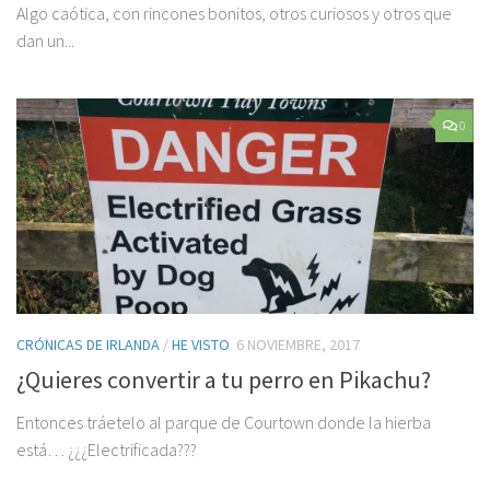
Algo caótica, con rincones bonitos, otros curiosos y otros que
dan un...
0
CRÓNICAS DE IRLANDA
/
HE VISTO
6 NOVIEMBRE, 2017
¿Quieres convertir a tu perro en Pikachu?
Entonces tráetelo al parque de Courtown donde la hierba
está… ¿¿¿Electrificada???