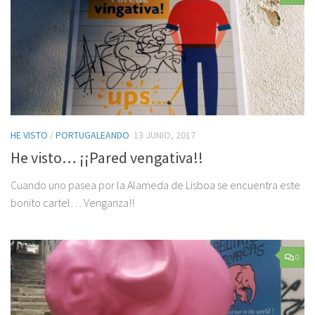
HE VISTO
/
PORTUGALEANDO
13 JUNIO, 2017
He visto… ¡¡Pared vengativa!!
Cuando uno pasea por la Alameda de Lisboa se encuentra este
bonito cartel… Venganza!!
0