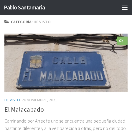
Pablo Santamaría
Saltar al contenido
CATEGORÍA:
HE VISTO
0
HE VISTO
26 NOVIEMBRE, 2021
El Malacabado
Caminando por Arrecife uno se encuentra una pequeña ciudad
bastante diferente y a la vez parecida a otras, pero no del todo.