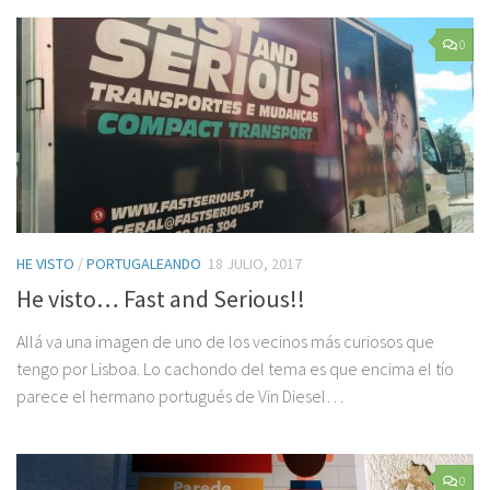
0
HE VISTO
/
PORTUGALEANDO
18 JULIO, 2017
He visto… Fast and Serious!!
Allá va una imagen de uno de los vecinos más curiosos que
tengo por Lisboa. Lo cachondo del tema es que encima el tío
parece el hermano portugués de Vin Diesel…
0