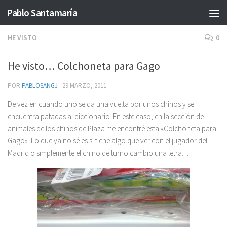
Pablo Santamaría
Saltar al contenido
HE VISTO
0
He visto… Colchoneta para Gago
POR
PABLOSANGJ
·
29 MARZO, 2011
De vez en cuando uno se da una vuelta por unos chinos y se
encuentra patadas al diccionario. En este caso, en la sección de
animales de los chinos de Plaza me encontré esta «Colchoneta para
Gago». Lo que ya no sé es si tiene algo que ver con el jugador del
Madrid o simplemente el chino de turno cambio una letra…