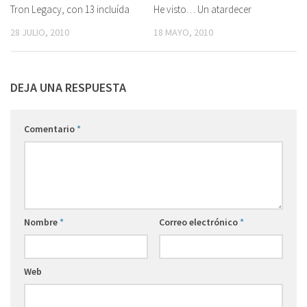
Tron Legacy, con 13 incluída
He visto… Un atardecer
28 JULIO, 2010
18 MAYO, 2010
DEJA UNA RESPUESTA
Comentario
*
Nombre
*
Correo electrónico
*
Web