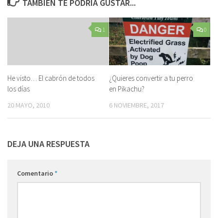
TAMBIÉN TE PODRÍA GUSTAR...
1
0
He visto… El cabrón de todos
¿Quieres convertir a tu perro
los días
en Pikachu?
20 MAYO, 2010
6 NOVIEMBRE, 2017
DEJA UNA RESPUESTA
Comentario
*