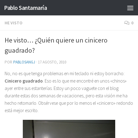
Pablo Santamaría
Saltar al contenido
HE VISTO
0
He visto… ¿Quién quiere un cinicero
guadrado?
POR
PABLOSANGJ
·
17 AGOSTO, 2010
No, no es que tenga problemas en mi teclado ni estoy borracho:
Cinicero guadrado
. Eso es lo que me encontré en unos «chinos»
ayer entre sus estanterías. Estoy un poco vaguete con el blog
durante estas dos semanas de vacaciones, pero esta visión me ha
hecho retomarlo. Obsérvese que por lo menos el «cinicero» redondo
está mejor escrito.