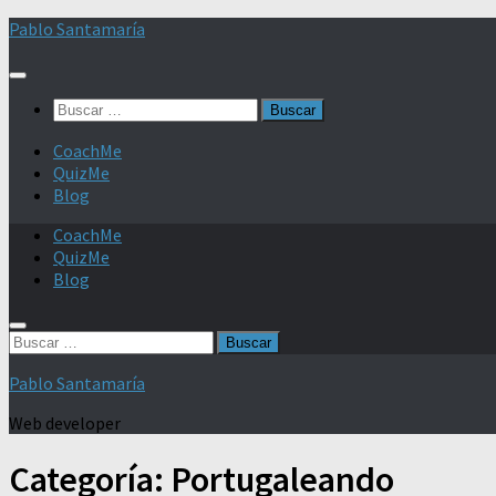
Saltar
Pablo Santamaría
al
contenido
Buscar:
CoachMe
QuizMe
Blog
CoachMe
QuizMe
Blog
Buscar:
Pablo Santamaría
Web developer
Categoría:
Portugaleando