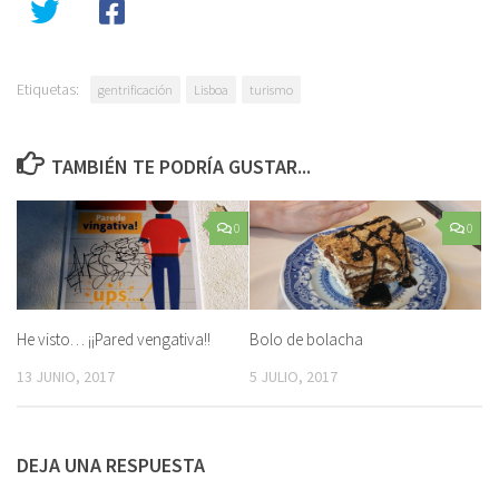
Etiquetas:
gentrificación
Lisboa
turismo
TAMBIÉN TE PODRÍA GUSTAR...
0
0
He visto… ¡¡Pared vengativa!!
Bolo de bolacha
13 JUNIO, 2017
5 JULIO, 2017
DEJA UNA RESPUESTA