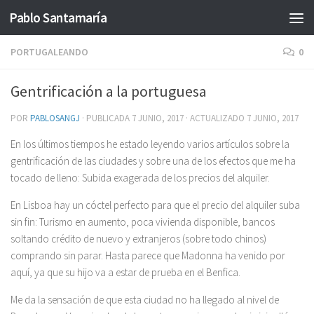
Pablo Santamaría
Saltar al contenido
PORTUGALEANDO
0
Gentrificación a la portuguesa
POR
PABLOSANGJ
· PUBLICADA
7 JUNIO, 2017
· ACTUALIZADO
7 JUNIO, 2017
En los últimos tiempos he estado leyendo varios artículos sobre la
gentrificación de las ciudades y sobre una de los efectos que me ha
tocado de lleno: Subida exagerada de los precios del alquiler.
En Lisboa hay un cóctel perfecto para que el precio del alquiler suba
sin fin: Turismo en aumento, poca vivienda disponible, bancos
soltando crédito de nuevo y extranjeros (sobre todo chinos)
comprando sin parar. Hasta parece que Madonna ha venido por
aquí, ya que su hijo va a estar de prueba en el Benfica.
Me da la sensación de que esta ciudad no ha llegado al nivel de