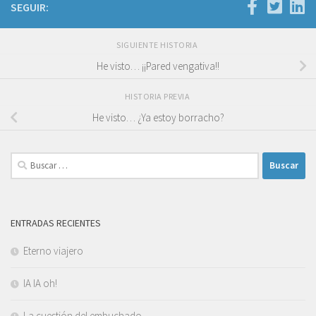
SEGUIR:
SIGUIENTE HISTORIA
He visto… ¡¡Pared vengativa!!
HISTORIA PREVIA
He visto… ¿Ya estoy borracho?
Buscar:
ENTRADAS RECIENTES
Eterno viajero
IA IA oh!
La cuestión del embuchado