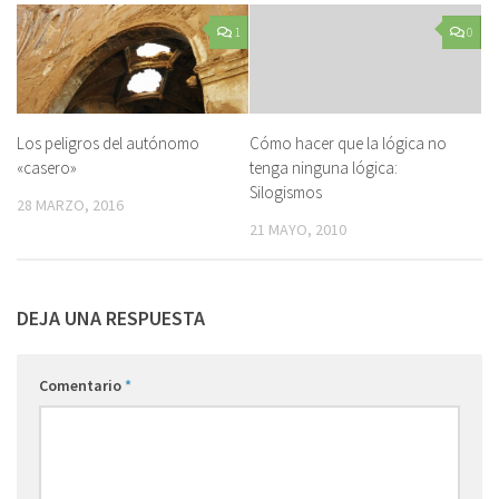
1
0
Los peligros del autónomo
Cómo hacer que la lógica no
«casero»
tenga ninguna lógica:
Silogismos
28 MARZO, 2016
21 MAYO, 2010
DEJA UNA RESPUESTA
Comentario
*