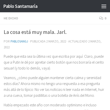
Pablo Santamaría
Saltar al contenido
HE DICHO
0
La cosa está muy mala. Jarl.
POR
PABLOSANGJ
· PUBLICADA
2 MARZO, 2022
· ACTUALIZADO
2 MARZO,
2022
Puede que esta sea la última vez que escriba por aquí. Claro, puede
que a Putin le dé por apretar cierto botón que nos borraría el cerito
sesuarl (y todo lo demás, vaya).
Veamos, ¿cómo puede alguien mantener cierta calma y serenidad
estos días? Ahora mismo no tengo una respuesta a esa pregunta
más allá de lo típico: No ver las noticias ni leer nada en Internet, huir
a una cueva, tomar pastillitas o una botella de Anís del Mono.
Había empezado este año con moderado optimismo e incluso