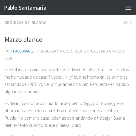
Pablo Santamaría
Saltar al contenido
CRÓNICAS DE IRLANDA
0
Marzo blanco
POR
PABLOSANGJ
· PUBLICADA
5 MARZO, 2018
· ACTUALIZADO
6 MARZO,
2018
Hace 4 meses comenzaba este post diciendo: «En los últimos 5 años
me he mudado de casa 7 veces…». ¿Y qué he hecho en las primeras
semanas de 2018? Volver a mudarme otra vez. Pero esta vez ha sido
algo más tranquilo.
Es decir, que no he cambiado ni de pueblo. Sigo por Gorey, pero
ahora más cerca del centro. Lo cual tiene una curiosa ventaja:
Puedo ir a comer a casa, además de ir andando a trabajar. Suena
bien excepto cuando llueve o nieva, claro.