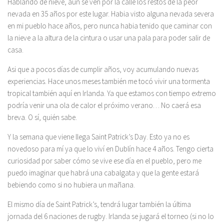
Hablando de nieve, aún se ven por la calle los restos de la peor
nevada en 35 años por este lugar. Habia visto alguna nevada severa
en mi pueblo hace años, pero nunca habia tenido que caminar con
la nieve a la altura de la cintura o usar una pala para poder salir de
casa.
Asi que a pocos días de cumplir años, voy acumulando nuevas
experiencias. Hace unos meses también me tocó vivir una tormenta
tropical también aquí en Irlanda. Ya que estamos con tiempo extremo
podría venir una ola de calor el próximo verano… No caerá esa
breva. O sí, quién sabe.
Y la semana que viene llega Saint Patrick’s Day. Esto ya no es
novedoso para mí ya que lo viví en Dublín hace 4 años. Tengo cierta
curiosidad por saber cómo se vive ese día en el pueblo, pero me
puedo imaginar que habrá una cabalgata y que la gente estará
bebiendo como si no hubiera un mañana.
El mismo día de Saint Patrick’s, tendrá lugar también la última
jornada del 6 naciones de rugby. Irlanda se jugará el torneo (si no lo