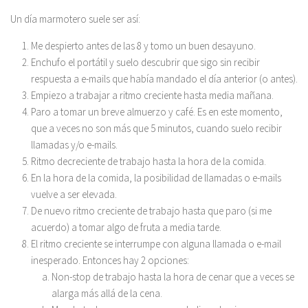
Un día marmotero suele ser así:
Me despierto antes de las 8 y tomo un buen desayuno.
Enchufo el portátil y suelo descubrir que sigo sin recibir
respuesta a e-mails que había mandado el día anterior (o antes).
Empiezo a trabajar a ritmo creciente hasta media mañana.
Paro a tomar un breve almuerzo y café. Es en este momento,
que a veces no son más que 5 minutos, cuando suelo recibir
llamadas y/o e-mails.
Ritmo decreciente de trabajo hasta la hora de la comida.
En la hora de la comida, la posibilidad de llamadas o e-mails
vuelve a ser elevada.
De nuevo ritmo creciente de trabajo hasta que paro (si me
acuerdo) a tomar algo de fruta a media tarde.
El ritmo creciente se interrumpe con alguna llamada o e-mail
inesperado. Entonces hay 2 opciones:
Non-stop de trabajo hasta la hora de cenar que a veces se
alarga más allá de la cena.