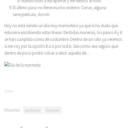
Mando todo a escaparrar y me dedico al ocio.
El último paso no tiene mucho misterio: Cenar, alguna
serie/película, dormir.
Hoy no está siendo un día muy marmotero ya que si no dudo que
estuviera escribiendo estas líneas. De todas maneras, los pasos 4 y 6
se han cumplido como de costumbre. Dentro de un rato ya veremos
si me voy por la opción 8.a o por la 8.b. Sea como sea seguro que
dentro de poco podré volver a decir aquello de…
SHARE
Etiquetas:
autónomo
marmota