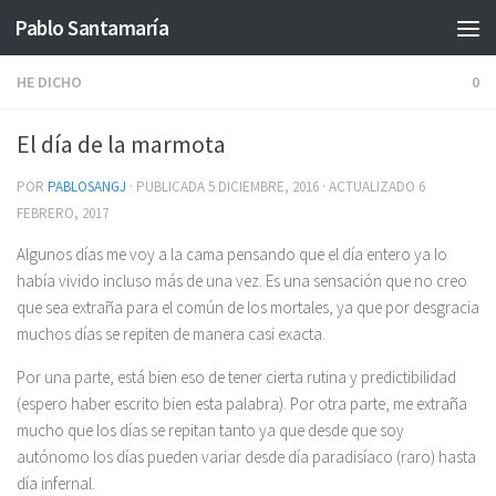
Pablo Santamaría
Saltar al contenido
HE DICHO
0
El día de la marmota
POR
PABLOSANGJ
· PUBLICADA
5 DICIEMBRE, 2016
· ACTUALIZADO
6
FEBRERO, 2017
Algunos días me voy a la cama pensando que el día entero ya lo
había vivido incluso más de una vez. Es una sensación que no creo
que sea extraña para el común de los mortales, ya que por desgracia
muchos días se repiten de manera casi exacta.
Por una parte, está bien eso de tener cierta rutina y predictibilidad
(espero haber escrito bien esta palabra). Por otra parte, me extraña
mucho que los días se repitan tanto ya que desde que soy
autónomo los días pueden variar desde día paradisíaco (raro) hasta
día infernal.