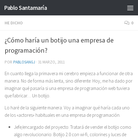
Pablo Santamaría
Saltar al contenido
HE DICHO
0
¿Cómo haría un botijo una empresa de
programación?
POR
PABLOSANGJ
·
31 MARZO, 2011
En cuanto llega la primavera mi cerebro empieza a funcionar de otra
manera. No de forma más lenta, sino diferente. Hoy, me ha dado por
imaginar qué pasaría si una empresa de programación web tuviera
que fabricar… Un botijo.
Lo haré de la siguiente manera: Voy a imaginar qué haría cada uno
de los «actores» habituales en una empresa de programación.
Jefe/encargado del proyecto: Tratará de vender el botijo como
algo revolucionario: Botijo 2.0 con wi-fi, colorines y luces de