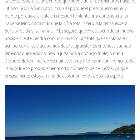
La tensa espera es un periodo que puede durar de 5 minutos hasta el
infinito. Si dura 5 minutos, malo. O porque el presupuesto es muy
bajo o porque el cliente en cuestión te planta una contraoferta sin
haberse leído nada más que la cifra total. ¿Pero si la tensa espera
dura unos días, semanas…? Es seguro que en ese periodo un nuevo
posible cliente vendrá con un proyecto urgente que se solapa en
tiempo con el que acabamos de presupuestar. Es entonces cuando
tenemos que decidir si nos la jugamos a doble (o triple) o nada.
Después de terminar de escribir esto, voy a tomarme un momento de
relax (y luego probablemente otro momento de cervezas) ya que
precisamente estoy en uno de esos momentos de tensa espera.