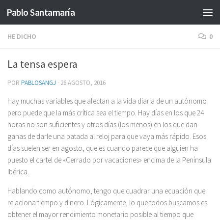
Pablo Santamaría
Saltar al contenido
HE DICHO
0
La tensa espera
POR
PABLOSANGJ
·
26 AGOSTO, 2016
Hay muchas variables que afectan a la vida diaria de un autónomo
pero puede que la más crítica sea el tiempo. Hay días en los que 24
horas no son suficientes y otros días (los menos) en los que dan
ganas de darle una patada al reloj para que vaya más rápido. Esos
días suelen ser en agosto, que es cuando parece que alguien ha
puesto el cartel de «Cerrado por vacaciones» encima de la Península
Ibérica.
Hablando como autónomo, tengo que cuadrar una ecuación que
relaciona tiempo y dinero. Lógicamente, lo que todos buscamos es
obtener el mayor rendimiento monetario posible al tiempo que