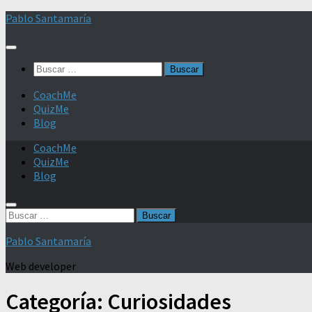
Saltar
Pablo Santamaría
al
contenido
Buscar:
CoachMe
QuizMe
Blog
CoachMe
QuizMe
Blog
Buscar:
Pablo Santamaría
Web developer
Categoría:
Curiosidades