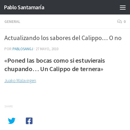
Pablo Santamaría
Saltar al contenido
GENERAL
0
Actualizando los sabores del Calippo… O no
POR
PABLOSANGJ
·
27 MAYO, 2010
«Poned las bocas como si estuvierais
chupando… Un Calippo de ternera»
Juako Malavirgen
.
SHARE