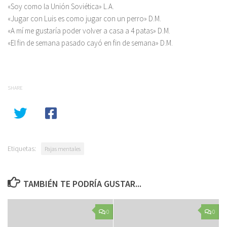
«Soy como la Unión Soviética» L.A.
«Jugar con Luis es como jugar con un perro» D.M.
«A mí me gustaría poder volver a casa a 4 patas» D.M.
«El fin de semana pasado cayó en fin de semana» D.M.
SHARE
Etiquetas:
Pajas mentales
TAMBIÉN TE PODRÍA GUSTAR...
0
0