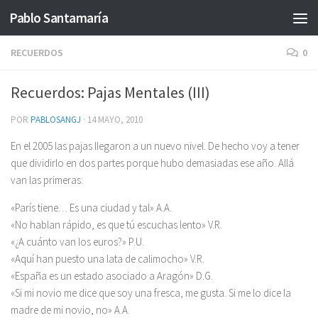
Pablo Santamaría
Saltar al contenido
RECUERDOS
0
Recuerdos: Pajas Mentales (III)
POR
PABLOSANGJ
·
14 MAYO, 2010
En el 2005 las pajas llegaron a un nuevo nivel. De hecho voy a tener
que dividirlo en dos partes porque hubo demasiadas ese año. Allá
van las primeras:
«París tiene… Es una ciudad y tal» A.A.
«No hablan rápido, es que tú escuchas lento» V.R.
«¿A cuánto van los euros?» P.U.
«Aquí han puesto una lata de calimocho» V.R.
«España es un estado asociado a Aragón» D.G.
«Si mi novio me dice que soy una fresca, me gusta. Si me lo dice la
madre de mi novio, no» A.A.