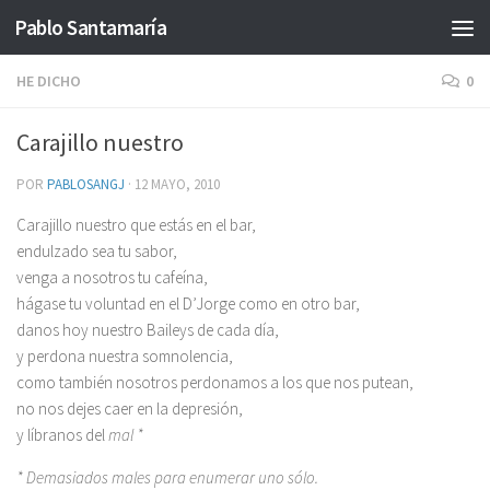
Pablo Santamaría
Saltar al contenido
HE DICHO
0
Carajillo nuestro
POR
PABLOSANGJ
·
12 MAYO, 2010
Carajillo nuestro que estás en el bar,
endulzado sea tu sabor,
venga a nosotros tu cafeína,
hágase tu voluntad en el D’Jorge como en otro bar,
danos hoy nuestro Baileys de cada día,
y perdona nuestra somnolencia,
como también nosotros perdonamos a los que nos putean,
no nos dejes caer en la depresión,
y líbranos del
mal *
* Demasiados males para enumerar uno sólo.