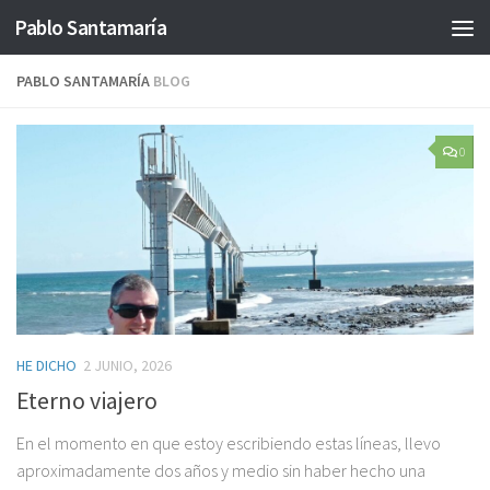
Pablo Santamaría
Saltar al contenido
PABLO SANTAMARÍA
BLOG
0
HE DICHO
2 JUNIO, 2026
Eterno viajero
En el momento en que estoy escribiendo estas líneas, llevo
aproximadamente dos años y medio sin haber hecho una