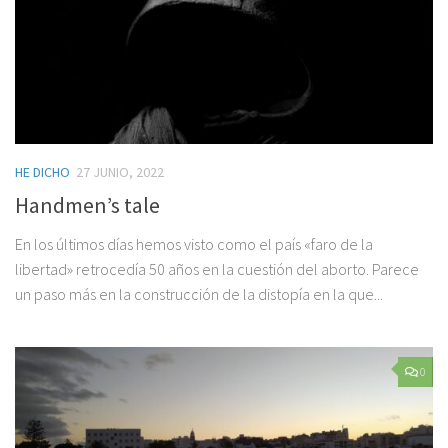
HE DICHO
27 JUNIO, 2022
Handmen’s tale
En los últimos días hemos visto como el país «faro de la
libertad» retrocedía 50 años en la cuestión del aborto. Parece
un paso más en la construcción de la distopía en la que...
0