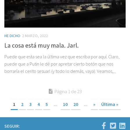
HE DICHO
2 MARZO, 2022
La cosa está muy mala. Jarl.
Puede que esta sea la última vez que escriba por aquí. Claro,
puede que a Putin le dé por apretar cierto botón que nos
borraría el cerito sesuarl (y todo lo demás, vaya). Veamos,...
Página 1 de 23
1
2
3
4
5
...
10
20
...
»
Última »
SEGUIR: